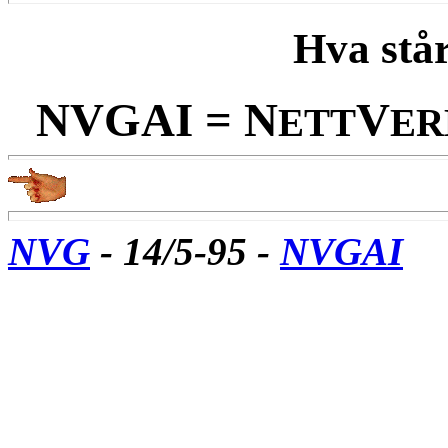
Hva stå
NVGAI = N
V
ETT
ER
NVG
- 14/5-95 -
NVGAI