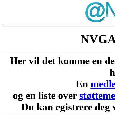
NVGAI'
Her vil det komme en d
h
En
medle
og en liste over
støttem
Du kan egistrere deg